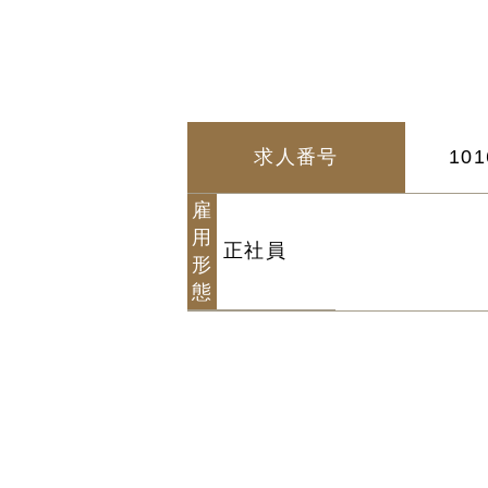
求人番号
101
雇
用
正社員
形
態