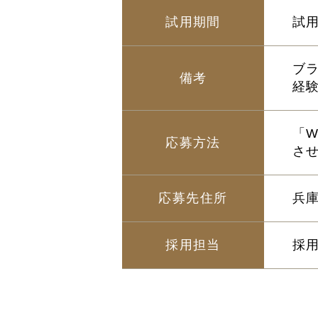
試用期間
試
ブ
備考
経
「
応募方法
さ
応募先住所
兵庫
採用担当
採