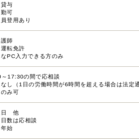
服貸与
通勤可
社員登用あり
看護師
通運転免許
単なPC入力できる方のみ
30～17:30の間で応相談
憩なし（1日の労働時間が6時間を超える場合は法定
勤のみ可
曜日 他
務日数は応相談
末年始