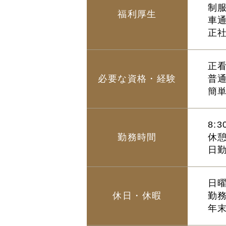
制
福利厚生
車
正
正
必要な資格・経験
普
簡
8:
勤務時間
休
日
日
休日・休暇
勤
年