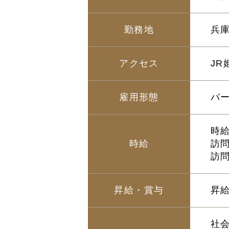
勤務地
兵庫
アクセス
JR
雇用形態
パ
時給
時給
訪問
訪問
昇給・賞与
昇
社