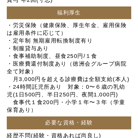
賞与 年2回(寸志)
福利厚生
・労災保険（健康保険、厚生年金、雇用保険
は雇用条件に応じて）
・定年制 無期雇用転換制度有り
・制服貸与あり
・食事補助制度、昼食250円/１食
・医療費還付制度あり（徳洲会グループ病院
全て対象）
月3,000円を超える診療費は全額支給(本人)
・24時間託児所あり 対象：0〜６歳の乳幼
児(1日500円、半日250円、夜間1,000円)
食事代１食200円・小学１年〜３年（学童
保育あり）
必要な資格・経験
経歴不問(経験・資格あれば尚良し)