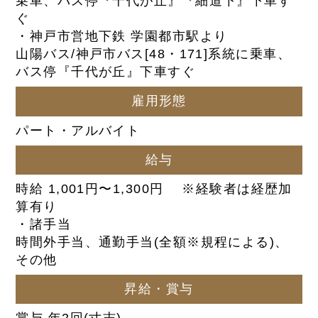
乗車、バス停『千代が丘』『細道下』下車す
ぐ
・神戸市営地下鉄 学園都市駅より
山陽バス/神戸市バス[48・171]系統に乗車、
バス停『千代が丘』下車すぐ
雇用形態
パート・アルバイト
給与
時給 1,001円〜1,300円 ※経験者は経歴加
算有り
・諸手当
時間外手当、通勤手当(全額※規程による)、
その他
昇給・賞与