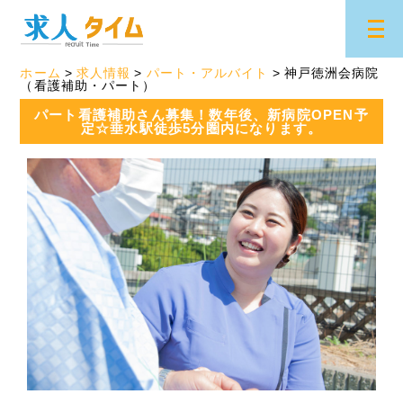
ホーム
求人情報
パート・アルバイト
神戸徳洲会病院
（看護補助・パート）
パート看護補助さん募集！数年後、新病院OPEN予
定☆垂水駅徒歩5分圏内になります。