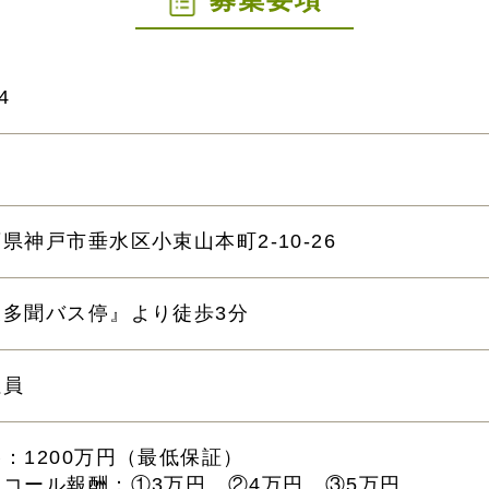
4
師
県神戸市垂水区小束山本町2-10-26
東多聞バス停』より徒歩3分
社員
：1200万円（最低保証）
ンコール報酬：①3万円 ②4万円 ③5万円