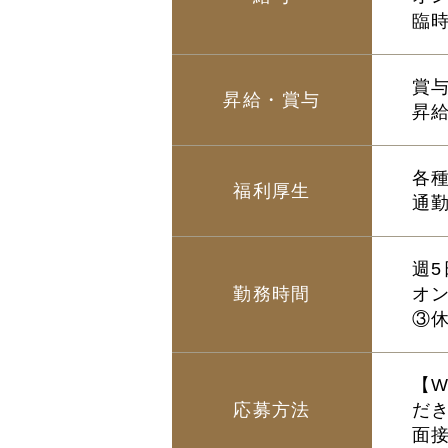
臨時往
賞
昇給・賞与
昇
各
福利厚生
通勤
週
勤務時間
オン
③休
【
応募方法
だ
面