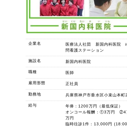
企業名
医療法人社団 新国内科医院 
問看護ステーション
施設名
新国内科医院
職種
医師
雇用形態
正社員
勤務地
兵庫県神戸市垂水区小束山本町2-
給与
年俸：1200万円（最低保証）
オンコール報酬：①3万円 ②4
万円
臨時往診1件：13,000円 (18:00-