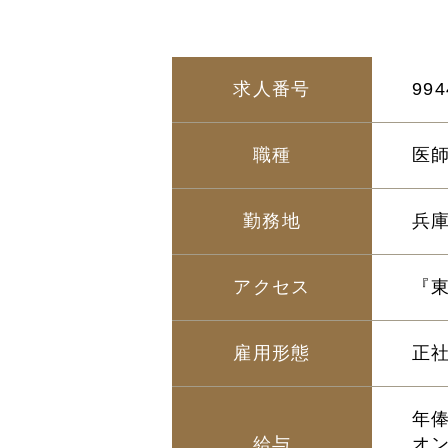
求人番号
994
職種
医
勤務地
兵庫
アクセス
『
雇用形態
正
年俸
給与
オ