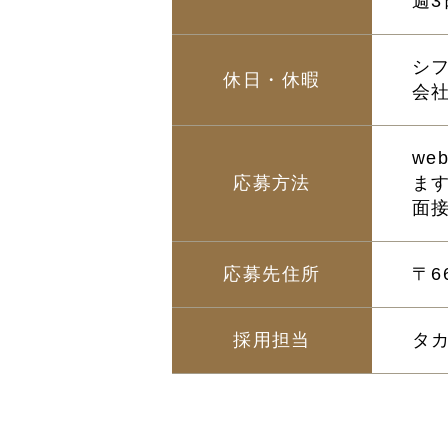
週3
シ
休日・休暇
会
w
応募方法
ま
面
応募先住所
〒6
採用担当
タ