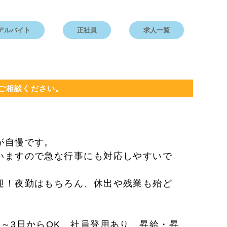
アルバイト
正社員
求人一覧
ご相談ください。
が自慢です。
いますので急な行事にも対応しやすいで
迎！夜勤はもちろん、休出や残業も殆ど
～3日からOK 社員登用あり 昇給・昇