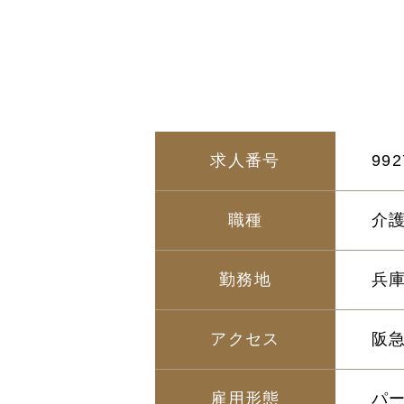
求人番号
992
職種
介
勤務地
兵庫
アクセス
阪
雇用形態
パ