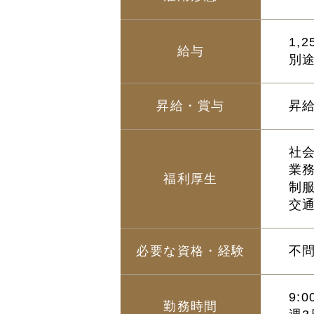
1,2
給与
別
昇給・賞与
昇
社
業
福利厚生
制
交
必要な資格・経験
不
9:
勤務時間