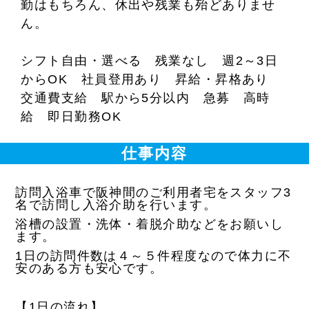
勤はもちろん、休出や残業も殆どありませ
ん。
シフト自由・選べる 残業なし 週2～3日
からOK 社員登用あり 昇給・昇格あり
交通費支給 駅から5分以内 急募 高時
給 即日勤務OK
仕事内容
訪問入浴車で阪神間のご利用者宅をスタッフ3
名で訪問し入浴介助を行います。
浴槽の設置・洗体・着脱介助などをお願いし
ます。
1日の訪問件数は４～５件程度なので体力に不
安のある方も安心です。
【1日の流れ】