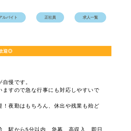
アルバイト
正社員
求人一覧
歓迎◎
が自慢です。
いますので急な行事にも対応しやすいで
迎！夜勤はもちろん、休出や残業も殆ど
給 駅から5分以内 急募 高収入 即日