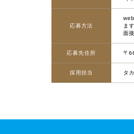
w
応募方法
ま
面
応募先住所
〒6
採用担当
タ