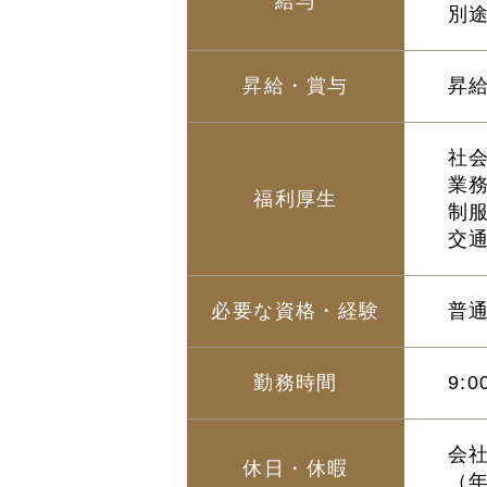
給与
別
昇給・賞与
昇
社
業
福利厚生
制
交
必要な資格・経験
普
勤務時間
9:
会
休日・休暇
（年