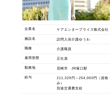
企業名
ケアエンタープライズ株式会社
施設名
訪問入浴介護ゆうわ
職種
介護職員
雇用形態
正社員
勤務地
尼崎市 JR塚口駅
給与
211,329円～254,000円（
み）
別途交通費支給