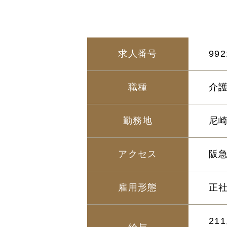
求人番号
992
職種
介
勤務地
尼崎
アクセス
阪
雇用形態
正
21