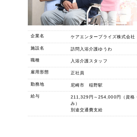
企業名
ケアエンタープライズ株式会社
施設名
訪問入浴介護ゆうわ
職種
入浴介護スタッフ
雇用形態
正社員
勤務地
尼崎市 稲野駅
給与
211,329円～254,000円（
み）
別途交通費支給