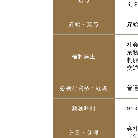
給与
別
昇給・賞与
昇
社
業
福利厚生
制
交
必要な資格・経験
普
勤務時間
9:
会
休日・休暇
（年