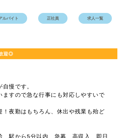
アルバイト
正社員
求人一覧
歓迎◎
が自慢です。
いますので急な行事にも対応しやすいで
迎！夜勤はもちろん、休出や残業も殆ど
給 駅から5分以内 急募 高収入 即日