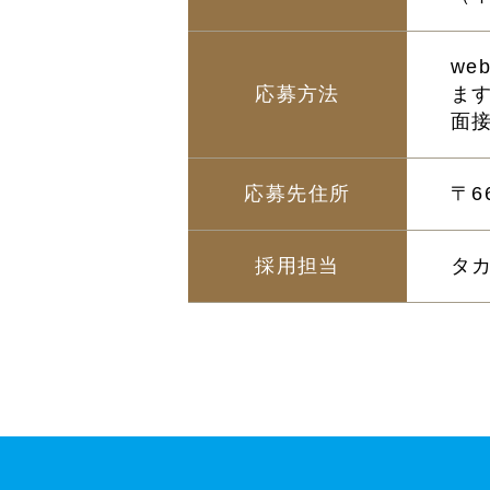
w
応募方法
ま
面
応募先住所
〒6
採用担当
タ