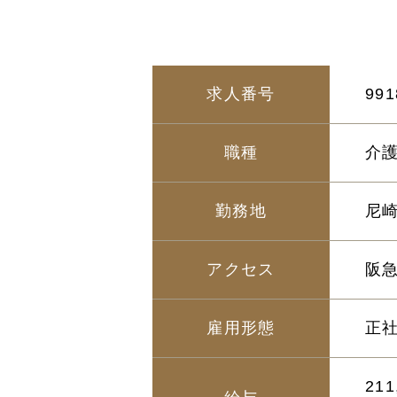
求人番号
991
職種
介
勤務地
尼
アクセス
阪
雇用形態
正
21