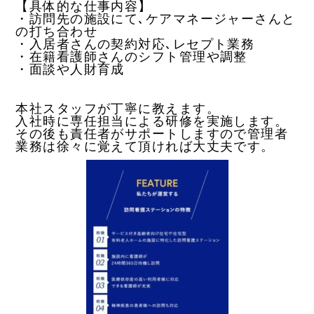
【具体的な仕事内容】
・訪問先の施設にて､ケアマネージャーさんと
の打ち合わせ
・入居者さんの契約対応､レセプト業務
・在籍看護師さんのシフト管理や調整
・面談や人財育成
本社スタッフが丁寧に教えます。
入社時に専任担当による研修を実施します。
その後も責任者がサポートしますので管理者
業務は徐々に覚えて頂ければ大丈夫です。