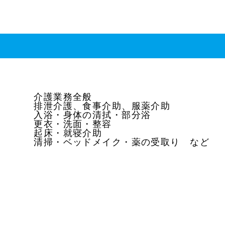
介護業務全般
排泄介護、食事介助、服薬介助
入浴・身体の清拭・部分浴
更衣・洗面・整容
起床・就寝介助
清掃・ベッドメイク・薬の受取り など