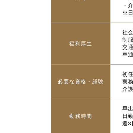
・介
※日
社
制
福利厚生
交
車
初
必要な資格・経験
実
介
早出
勤務時間
日勤
週3