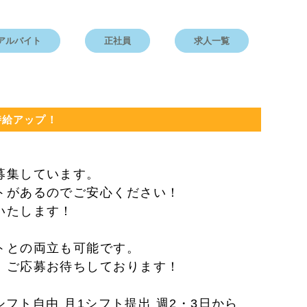
アルバイト
正社員
求人一覧
時給アップ！
募集しています。
トがあるのでご安心ください！
いたします！
トとの両立も可能です。
。ご応募お待ちしております！
シフト自由 月1シフト提出 週2・3日から