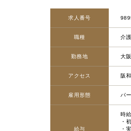
求人番号
989
職種
介
勤務地
大
アクセス
阪和
雇用形態
パ
時給
・初
給与
・実