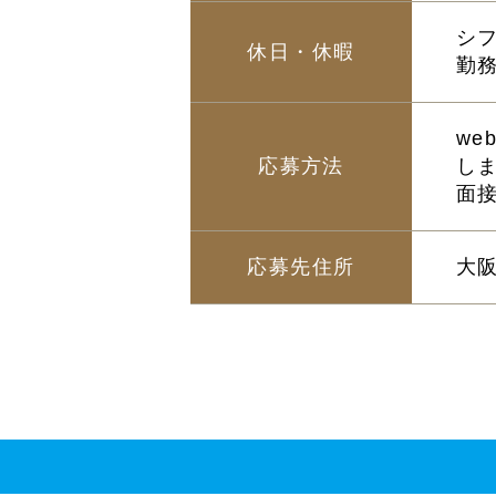
シ
休日・休暇
勤
w
応募方法
し
面
応募先住所
大