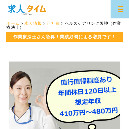
ホーム
求人情報
正社員
ヘルスケアリンク阪神（作業
療法士）
作業療法士さん急募！業績好調による増員です！