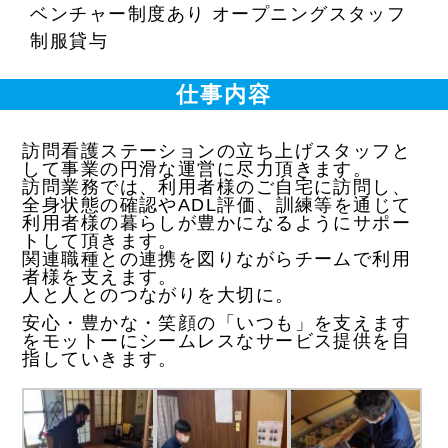
ベンチャー制度あり オープニングスタッフ
制服貸与
仕事内容
訪問看護ステーションの立ち上げスタッフと
して事業の円滑な運営に尽力頂きます。
訪問業務では、利用者様のご自宅に訪問し、
全身状態の確認やADL評価、訓練等を通じて
利用者様の暮らしが豊かになるようにサポー
トして頂きます。
関連職種との連携を図りながらチームで利用
者様を支えます。
人と人とのつながりを大切に。
安心・豊かな・笑顔の「いつも」を支えます
をモットーにシームレスなサービス提供を目
指していきます。