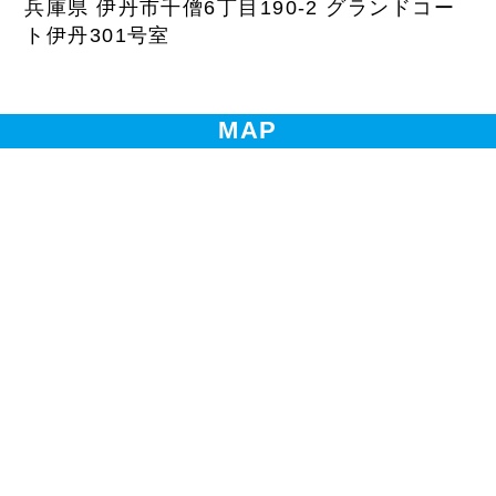
兵庫県 伊丹市千僧6丁目190-2 グランドコー
ト伊丹301号室
MAP