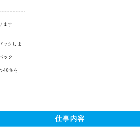
ります
バックしま
バック
の40％を
仕事内容