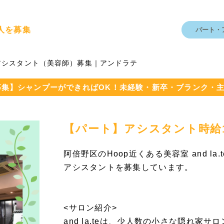
人を募集
パート・
アシスタント（美容師）募集｜アンドラテ
募集】シャンプーができればOK！未経験・新卒・ブランク・主
【パート】アシスタント時給1,
阿倍野区のHoop近くある美容室 and l
アシスタントを募集しています。
<サロン紹介>
and la.teは、少人数の小さな隠れ家サ