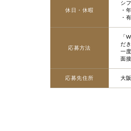
シ
休日・休暇
・
・
「
だ
応募方法
一
面
応募先住所
大阪