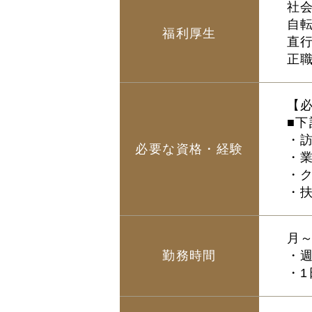
社
自転
福利厚生
直行
正
【
■
・
必要な資格・経験
・
・
・
月～
勤務時間
・週
・1