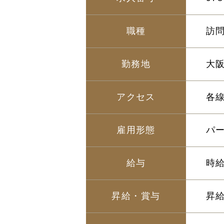
職種
訪
勤務地
大
アクセス
各線
雇用形態
パ
給与
時給
昇給・賞与
昇