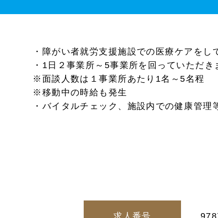
・障がい者就労支援施設での医療ケアをし
・1日２事業所～5事業所を回っていただき
※面談人数は１事業所あたり1名～5名程
※移動中の時給も発生
・バイタルチェック、施設内での健康管理
求人番号
978