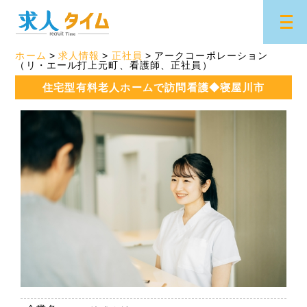
ホーム
求人情報
正社員
アークコーポレーション
（リ・エール打上元町、看護師、正社員）
住宅型有料老人ホームで訪問看護◆寝屋川市