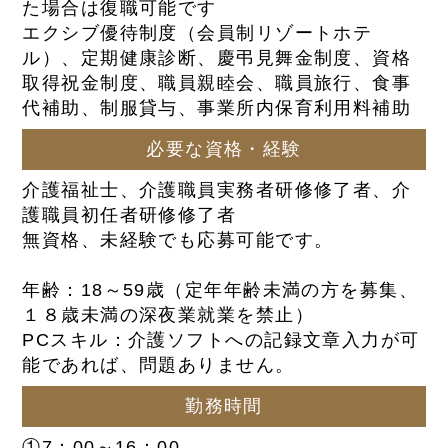
た場合は復職可能です
エクシブ優待制度（会員制リゾートホテ
ル）、定期健康診断、慶弔見舞金制度、資格
取得祝金制度、職員親睦会、職員旅行、食事
代補助、制服貸与、事業所内保育利用料補助
必要な資格・経験
介護福祉士、介護職員実務者研修修了者、介
護職員初任者研修修了者
無資格、未経験でも応募可能です。
年齢：18～59歳（定年年齢未満の方を募集、
１８歳未満の深夜業就業を禁止）
PCスキル：介護ソフトへの記録文章入力が可
能であれば、問題ありません。
勤務時間
①7：00～16：00