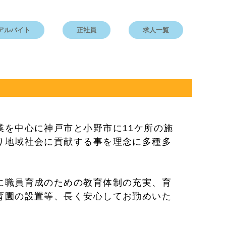
アルバイト
正社員
求人一覧
業を中心に神戸市と小野市に11ケ所の施
り地域社会に貢献する事を理念に多種多
に職員育成のための教育体制の充実、育
育園の設置等、長く安心してお勤めいた
。