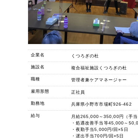
企業名
くつろぎの杜
施設名
複合福祉施設くつろぎの杜
職種
管理者兼ケアマネージャー
雇用形態
正社員
勤務地
兵庫県小野市市場町926-462
給与
月給265,000～350,00円（手
・処遇改善手当等45,000～50,
・夜勤手当5,000円/回×5日
・遅出手当700円/回×5日