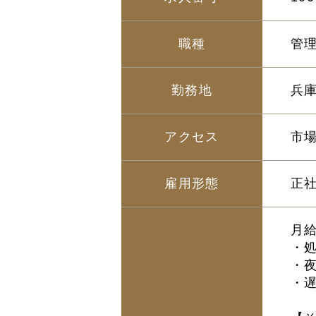
職種
管
勤務地
兵庫
アクセス
市
雇用形態
正
月給
・処
・夜
・遅