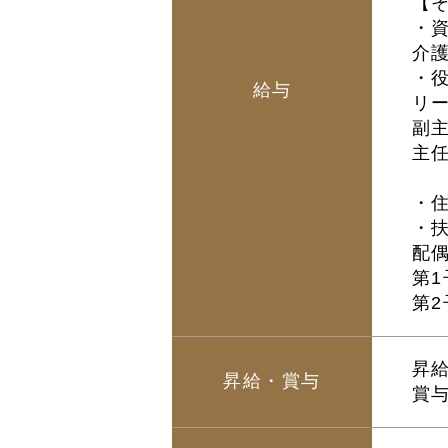
【
・
介護
・
給与
リー
副主
主任
・住
・
配偶
第1
第2
昇給
昇給・賞与
賞与