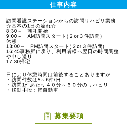
仕事内容
訪問看護ステーションからの訪問リハビリ業務
☆
基本の
1
日の流れ
☆
8:30
～ 朝礼開始
9:00
～
AM
訪問スタート
(
２
or
３件訪問）
休憩
13:00
～
PM
訪問スタート
(
２
or
３件訪問
)
16:45
事務所に戻り、利用者様へ翌日の時間調整
や申し送り
17:30
帰宅
日により休憩時間は前後することありますが
・訪問件数は
5
～
6
件
/
日
・訪問
1
件あたり４０分～６０分のリハビリ
・移動手段：軽自動車
募集要項