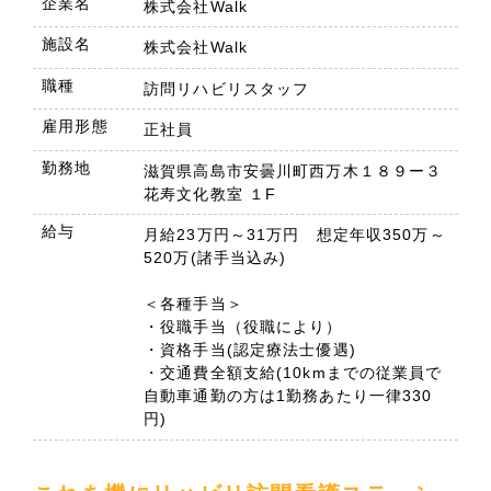
企業名
株式会社Walk
施設名
株式会社Walk
職種
訪問リハビリスタッフ
雇用形態
正社員
勤務地
滋賀県高島市安曇川町西万木１８９ー３
花寿文化教室 １F
給与
月給23万円～31万円 想定年収350万～
520万(諸手当込み)
＜各種手当＞
・役職手当（役職により）
・資格手当(認定療法士優遇)
・交通費全額支給(10kmまでの従業員で
自動車通勤の方は1勤務あたり一律330
円)