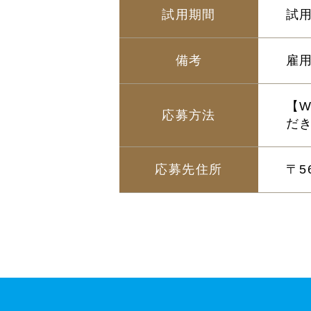
試用期間
試
備考
雇
【
応募方法
だ
応募先住所
〒5