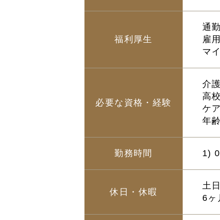
通勤
福利厚生
雇
マ
介
高
必要な資格・経験
ケ
年齢
勤務時間
1)
土日
休日・休暇
6