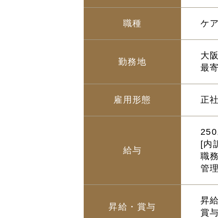
職種
ケ
大阪
勤務地
最
雇用形態
正
25
[内
給与
職務
管理
昇給
昇給・賞与
賞