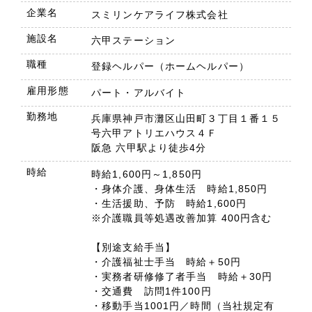
企業名
スミリンケアライフ株式会社
施設名
六甲ステーション
職種
登録ヘルパー（ホームヘルパー）
雇用形態
パート・アルバイト
勤務地
兵庫県神戸市灘区山田町３丁目１番１５
号六甲アトリエハウス４Ｆ
阪急 六甲駅より徒歩4分
時給
時給1,600円～1,850円
・身体介護、身体生活 時給1,850円
・生活援助、予防 時給1,600円
※介護職員等処遇改善加算 400円含む
【別途支給手当】
・介護福祉士手当 時給＋50円
・実務者研修修了者手当 時給＋30円
・交通費 訪問1件100円
・移動手当1001円／時間（当社規定有