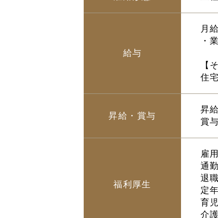
月給
・業
給与
【
住
昇給
昇給・賞与
賞与
雇
通
退
福利厚生
定
育
介