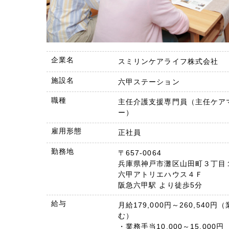
企業名
スミリンケアライフ株式会社
施設名
六甲ステーション
職種
主任介護支援専門員（主任ケア
ー）
雇用形態
正社員
勤務地
〒657-0064
兵庫県神戸市灘区山田町３丁
六甲アトリエハウス４Ｆ
阪急六甲駅 より徒歩5分
給与
月給179,000円～260,540
む）
・業務手当10,000～15,000円