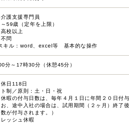
任介護支援専門員
齢～59歳（定年を上限）
歴高校以上
験不問
スキル：word、excel等 基本的な操作
00分～17時30分（休憩45分）
休日118日
フト制／原則：土・日・祝
給休暇の付与日数は、毎年４月１日に年間２０日付
なお、途中入社の場合は、試用期間（２ヶ月）終了
日数が付与されます。）
フレッシュ休暇