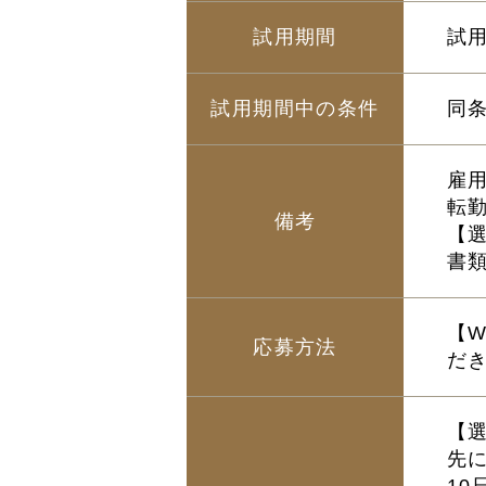
試用期間
試
試用期間中の条件
同
雇
転
備考
【
書
【
応募方法
だ
【
先