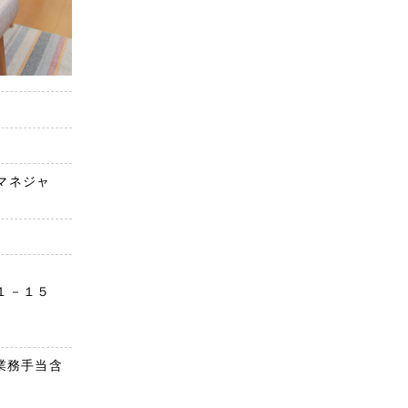
マネジャ
目１－１５
円（業務手当含