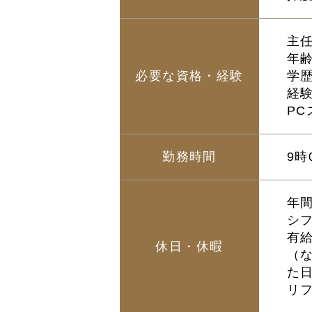
主
年
必要な資格・経験
学
経
PC
勤務時間
9時
年間
シ
有
休日・休暇
（
た
リ