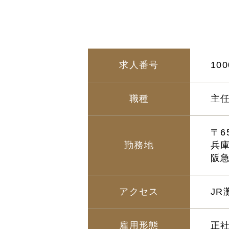
求人番号
100
職種
主
〒65
勤務地
兵
阪急
アクセス
J
雇用形態
正