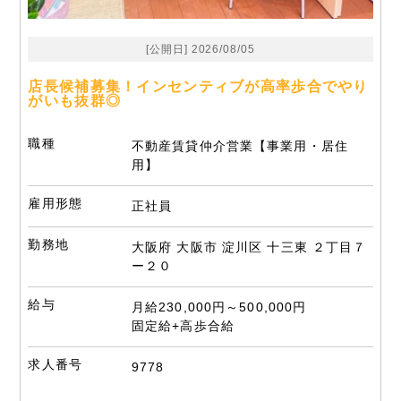
[公開日] 2026/08/05
店長候補募集！インセンティブが高率歩合でやり
がいも抜群◎
職種
不動産賃貸仲介営業【事業用・居住
用】
雇用形態
正社員
勤務地
大阪府 大阪市 淀川区 十三東 ２丁目７
ー２０
給与
月給230,000円～500,000円
固定給+高歩合給
求人番号
9778