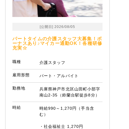
[公開日] 2026/08/05
パートタイムの介護スタッフ大募集！ボ
ーナスあり♪マイカー通勤OK！各種研修
充実☆
職種
介護スタッフ
雇用形態
パート・アルバイト
勤務地
兵庫県神戸市北区山田町小部字
南山2-35（鈴蘭台駅徒歩8分）
時給
時給990～1,270円（手当含
む）
・社会福祉士 1,270円