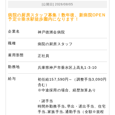
[公開日] 2026/08/05
病院の厨房スタッフ募集！数年後、新病院OPEN
予定☆垂水駅徒歩圏内になります！
企業名
神戸徳洲会病院
職種
病院の厨房スタッフ
雇用形態
正社員
勤務地
兵庫県神戸市垂水区上高丸1-3-10
給与
初任給157,590円～（調整手当3,090円
含む）
※中途採用の場合、経歴加算あり
・諸手当
時間外勤務手当､早出・遅出手当、住宅
手当､家族手当､通勤手当（全額※規程