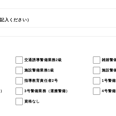
ご記入ください）
交通誘導警備業務2級
雑踏警
施設警備業務1級
施設警
指導教育責任者2号
1号警
備）
3号警備業務（運搬警備）
4号警
資格なし