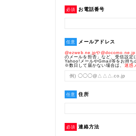
お電話番号
必須
メールアドレス
任意
@ezweb.ne.jpや@docomo.ne.jp
のメールを拒否」など、受信設定
Yahoo!メールやGmail等をお持
※数日して届かない場合は、
迷惑
住所
任意
連絡方法
必須