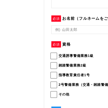
お名前（フルネームを
必須
資格
必須
交通誘導警備業務1級
雑踏警備業務2級
指導教育責任者1号
2号警備業務（交通・雑踏警
その他