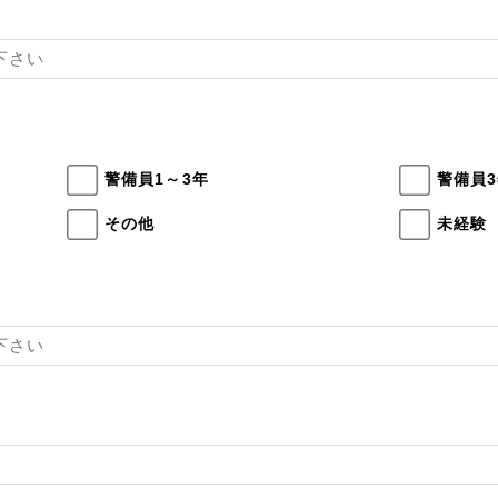
警備員1～3年
警備員
その他
未経験