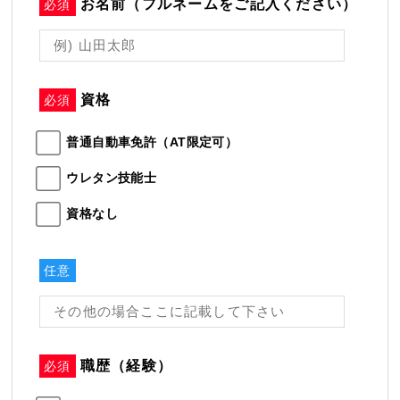
お名前（フルネームをご記入ください）
必須
資格
必須
普通自動車免許（AT限定可）
ウレタン技能士
資格なし
任意
職歴（経験）
必須